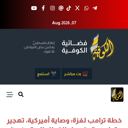
Aug 2026 ,07
بث مباشر
استمع
خطة ترامب لغزة: وصاية أميركية، تهجير