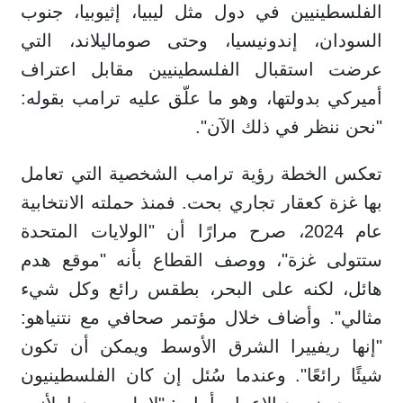
الفلسطينيين في دول مثل ليبيا، إثيوبيا، جنوب
السودان، إندونيسيا، وحتى صوماليلاند، التي
عرضت استقبال الفلسطينيين مقابل اعتراف
أميركي بدولتها، وهو ما علّق عليه ترامب بقوله:
"نحن ننظر في ذلك الآن".
تعكس الخطة رؤية ترامب الشخصية التي تعامل
بها غزة كعقار تجاري بحت. فمنذ حملته الانتخابية
عام 2024، صرح مرارًا أن "الولايات المتحدة
ستتولى غزة"، ووصف القطاع بأنه "موقع هدم
هائل، لكنه على البحر، بطقس رائع وكل شيء
مثالي". وأضاف خلال مؤتمر صحافي مع نتنياهو:
"إنها ريفييرا الشرق الأوسط ويمكن أن تكون
شيئًا رائعًا". وعندما سُئل إن كان الفلسطينيون