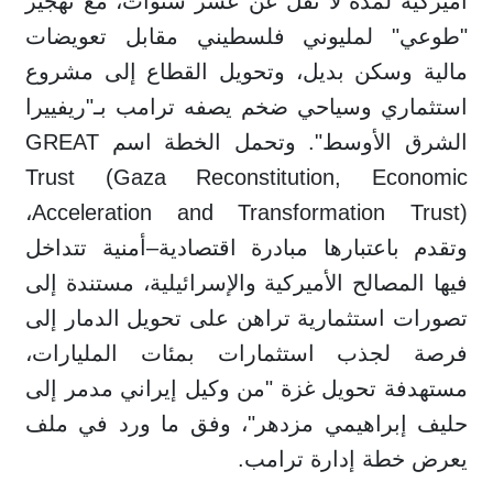
أميركية لمدة لا تقل عن عشر سنوات، مع تهجير
"طوعي" لمليوني فلسطيني مقابل تعويضات
مالية وسكن بديل، وتحويل القطاع إلى مشروع
استثماري وسياحي ضخم يصفه ترامب بـ"ريفييرا
الشرق الأوسط". وتحمل الخطة اسم GREAT
Trust (Gaza Reconstitution, Economic
Acceleration and Transformation Trust)،
وتقدم باعتبارها مبادرة اقتصادية–أمنية تتداخل
فيها المصالح الأميركية والإسرائيلية، مستندة إلى
تصورات استثمارية تراهن على تحويل الدمار إلى
فرصة لجذب استثمارات بمئات المليارات،
مستهدفة تحويل غزة "من وكيل إيراني مدمر إلى
حليف إبراهيمي مزدهر"، وفق ما ورد في ملف
يعرض خطة إدارة ترامب.