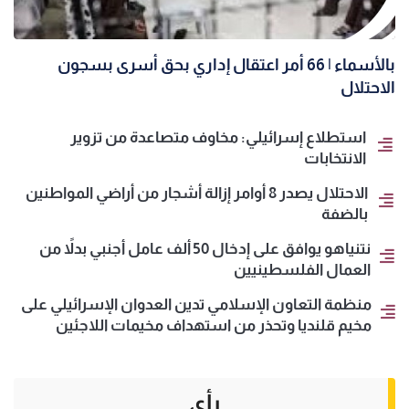
بالأسماء | 66 أمر اعتقال إداري بحق أسرى بسجون
الاحتلال
استطلاع إسرائيلي: مخاوف متصاعدة من تزوير
الانتخابات
الاحتلال يصدر 8 أوامر إزالة أشجار من أراضي المواطنين
بالضفة
نتنياهو يوافق على إدخال 50 ألف عامل أجنبي بدلاً من
العمال الفلسطينيين
منظمة التعاون الإسلامي تدين العدوان الإسرائيلي على
مخيم قلنديا وتحذر من استهداف مخيمات اللاجئين
رأي