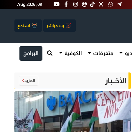
Aug 2026 ,09
بث مباشر
استمع
يو
متفرقات
الكوفية
البرامج
الأخــبار
المزيد