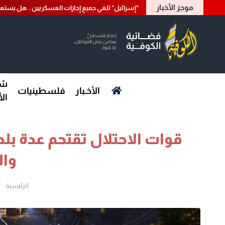
موجز الأخبار
"إسرائيل" تلغي جميع إجازات العسكريين .. هل يست
شؤ
الأخـبار
فلسطينيات
ال
قوات الاحتلال تقتحم عدة بل
وال
الرئيسية