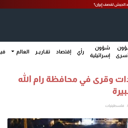
عد الجيش لقصف إيران؟
ون
شؤون
رأي
إقتصاد
تقـاريــر
العالم
فيد
أسرى
إسرائيلية
دات وقرى في محافظة رام الله
بيرة
فلسطينيات