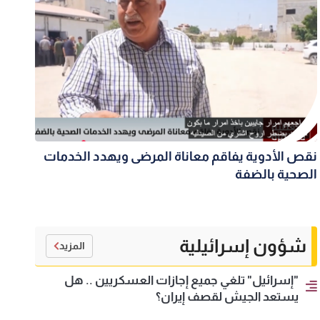
نقص الأدوية يفاقم معاناة المرضى ويهدد الخدمات
الصحية بالضفة
شؤون إسرائيلية
المزيد
"إسرائيل" تلغي جميع إجازات العسكريين .. هل
يستعد الجيش لقصف إيران؟