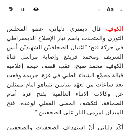
−
Aa
+
🔊
الكوفية
قال ديمتري دلياني، عضو المجلس
الثوري والمتحدث باسم تيار الإصلاح الديمقراطي
في حركة فتح: "اغتيال الصحافييْن الشهيديْن أنس
الشريف ومحمد قريقع وإصابة مراسل قناة
الكوفية محمد صبح، عقب قصف خيمة إعلامية
قبالة مجمّع الشفاء الطبي في غزة، جريمة وقعت
بعد ساعات من تعهّد بنيامين نتنياهو امام ممثلين
عن وكالات الانباء العالمية بفتح غزة أمام
الصحافة، لتكشف المعنى الفعلي لوعده: فتح
الميدان لمرمى النار على الصحفيين."
أكّد دلياني أنّ استهداف الصحفيات والصحفيين