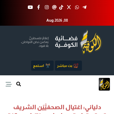
Aug 2026 ,08
بث مباشر
استمع
دلياني: اغتيال الصحفيَّيْن الشريف