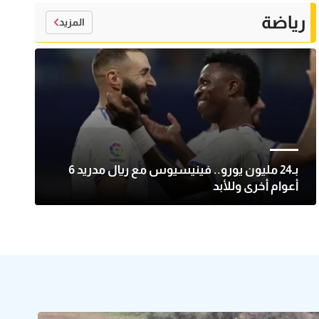
رياضة
المزيد
بـ24 مليون يورو.. فينيسيوس مع ريال مدريد 6
أعوام أخرى وللأبد