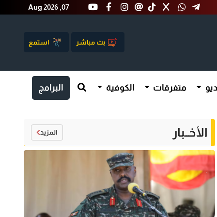
Aug 2026 ,07
بث مباشر
استمع
يو
متفرقات
الكوفية
البرامج
الأخــبار
المزيد