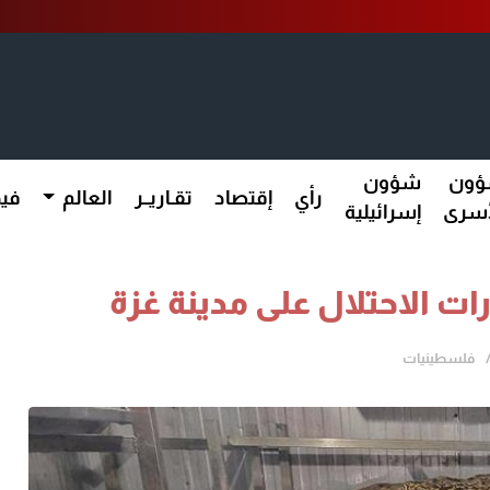
ون
شؤون
رأي
إقتصاد
تقـاريــر
العالم
فيد
أسرى
إسرائيلية
ت الاحتلال على مدينة غزة
فلسطينيات