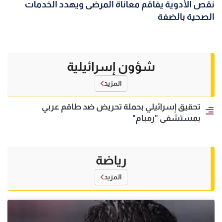
نقص الأدوية يفاقم معاناة المرضى ويهدد الخدمات
الصحية بالضفة
شؤون إسرائيلية
المزيد
تحقيق إسرائيلي بحملة تحريض ضد طاقم عربي
بمستشفى "رمبام"
رياضة
المزيد