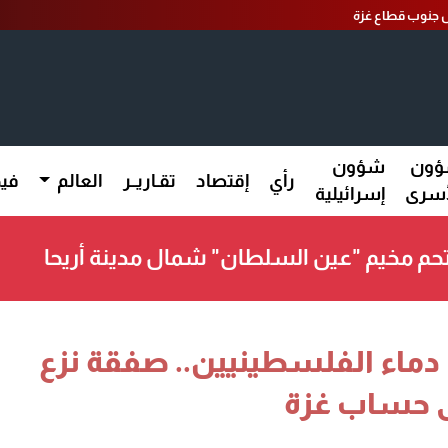
 جنوب قطاع غزة
ون
شؤون
رأي
إقتصاد
تقـاريــر
العالم
فيد
أسرى
إسرائيلية
تحم مخيم "عين السلطان" شمال مدينة أريحا
 دماء الفلسطينيين.. صفقة نزع
ى حساب غزة