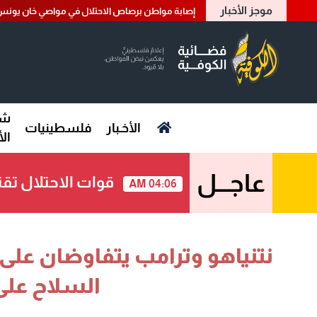
موجز الأخبار
إصابة مواطن برصاص الاحتلال في مواصي خان يونس
شؤ
الأخـبار
فلسطينيات
ال
عاجـــل
قوات الاحتلال تق
04:06 AM
نتنياهو وترامب يتفاوضان على
السلاح عل