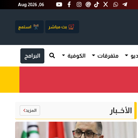
Aug 2026 ,06
بث مباشر
استمع
يو
متفرقات
الكوفية
البرامج
الأخــبار
المزيد