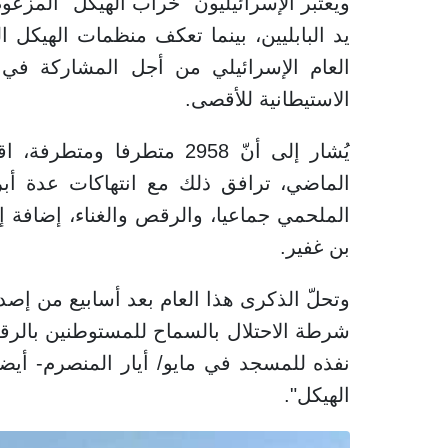
ويعتبر الإسرائيليون "خراب الهيكل" المزع
يد البابليين، بينما تعكف منظمات الهيكل
العام الإسرائيلي من أجل المشاركة في ا
الاستيطانية للأقصى.
يُشار إلى أنّ 2958 متطرفا
الماضي، ترافق ذلك مع انتهاكات عدة أبر
الملحمي جماعيا، والرقص والغناء، إضافة إ
بن غفير.
وتحلّ الذكرى هذا العام بعد أسابيع من إصد
شرطة الاحتلال بالسماح للمستوطنين بالرقص
نفذه للمسجد في مايو/ أيار المنصرم- أيض
الهيكل".