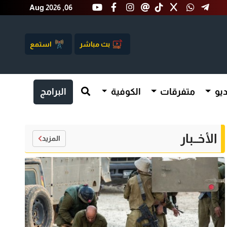
Aug 2026 ,06
بث مباشر
استمع
يو
متفرقات
الكوفية
البرامج
الأخــبار
المزيد