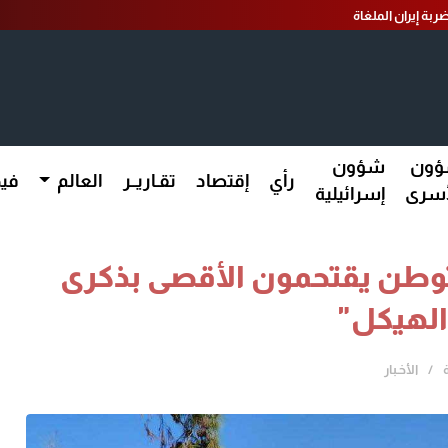
ربة إيران الملغاة
ون
شؤون
رأي
إقتصاد
تقـاريــر
العالم
فيد
أسرى
إسرائيلية
 والصور || 1300 مستوطن يقتحمون الأقصى بذكرى
الهيكل"
الأخـبار