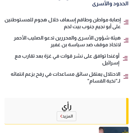
الحدود والأسرى
إصابة مواطن وطاقم إسعاف خلال هجوم للمستوطنين
على أبو نجيم جنوب بيت لحم
هيئة شؤون الأسرى والمحررين تدعو الصليب الأحمر
لاتخاذ موقف ضد سياسة بن غفير
أوغندا توافق على نشر قوات في غزة بعد تقارب مع
إسرائيل
الاحتلال يعتقل سائق مساعدات في رفح بزعم انتمائه
لـ"نخبة القسام"
رأي
المزيد