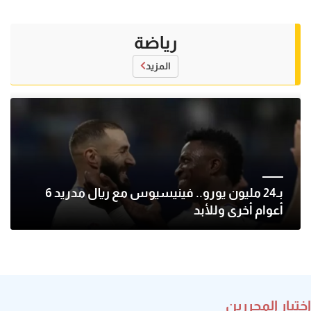
رياضة
المزيد
بـ24 مليون يورو.. فينيسيوس مع ريال مدريد 6
أعوام أخرى وللأبد
اختيار المحررين