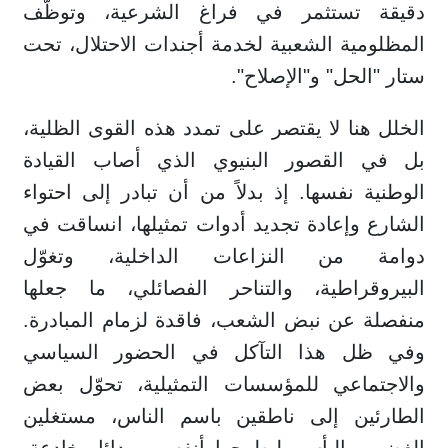
دقيقة تستثمر في فراغ الشرعية، وتوظّف
المظلومية الشعبية لخدمة أجندات الاحتلال، تحت
ستار "الحل" و"الإصلاح".
الخلل هنا لا يقتصر على تمدد هذه القوى الظلية،
بل في القصور البنيوي الذي أصاب القيادة
الوطنية نفسها. إذ بدلاً من أن تبادر إلى احتواء
الشارع وإعادة تجديد أدوات تمثيلها، انساقت في
دوامة من النزاعات الداخلية، وتغوّل
البيروقراطية، والتناحر الفصائلي، ما جعلها
منفصلة عن نبض الشعب، فاقدة لزمام المبادرة.
وفي ظل هذا التآكل في الحضور السياسي
والاجتماعي للمؤسسات التمثيلية، تحوّل بعض
الطارئين إلى ناطقين باسم الناس، مستغلين
الغضب واليأس، ليطرحوا أنفسهم بدائل خادعة،