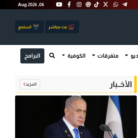
Aug 2026 ,06
بث مباشر
استمع
يو
متفرقات
الكوفية
البرامج
الأخــبار
المزيد