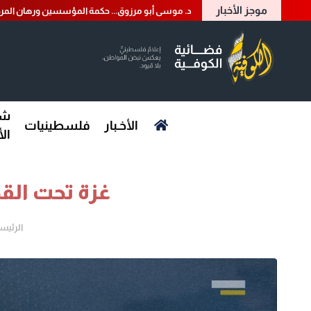
موجز الأخبار
د. موسى أبو مرزوق... حكمة المؤسسين ورهان المرح
شؤ
الأخـبار
فلسطينيات
ال
غزة تحت الق
الرئيس