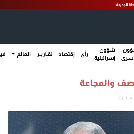
لة الجديدة
ون
شؤون
رأي
إقتصاد
تقـاريــر
العالم
فيد
أسرى
إسرائيلية
صف والمجاعة
ية
رأي