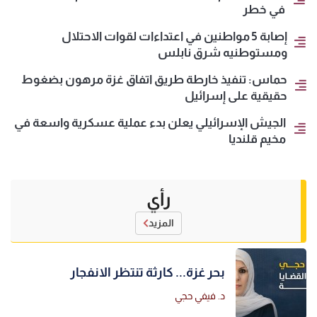
في خطر
إصابة 5 مواطنين في اعتداءات لقوات الاحتلال
ومستوطنيه شرق نابلس
حماس: تنفيذ خارطة طريق اتفاق غزة مرهون بضغوط
حقيقية على إسرائيل
الجيش الإسرائيلي يعلن بدء عملية عسكرية واسعة في
مخيم قلنديا
رأي
المزيد
بحر غزة... كارثة تنتظر الانفجار
د. فيفي حجي