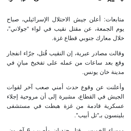
🔊
متابعات: أعلن جيش الاحتلال الإسرائيلي، صباح
يوم الجمعة، عن مقتل نقيب في لواء “جولاني”،
خلال معارك جنوبي قطاع غزة.
وقالت مصادر عبرية، إن النقيب قُتل، جرّاء انفجار
وقع بعد ساعات من عمله على تفخيخ مبانٍ في
مدينة خان يونس.
وأعلنت عن وقوع حدث أمني صعب آخر لقوات
الجيش في القطاع، مشيرة إلى أن مروحية إجلاء
عسكرية قادمة من غزة هبطت في مستشفى
بلينسون بـ”تل أبيب”.
ومساء الخميس، قتل جنديان وأصيب 6 آخرون،