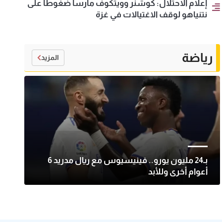
إعلام الاحتلال: كوشنر وويتكوف مارسا ضغوطا على
نتنياهو لوقف الاغتيالات في غزة
رياضة
المزيد
بـ24 مليون يورو.. فينيسيوس مع ريال مدريد 6
أعوام أخرى وللأبد