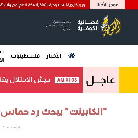
موجز الأخبار
وزير خارجية السعودية: اتفاقية مكة تدعم أمن واستقر
شؤ
الأخـبار
فلسطينيات
ال
عاجـــل
جيش الاحتلال يقت
01:08 AM
"الكابينت" يبحث رد حماس 
الرئيسية