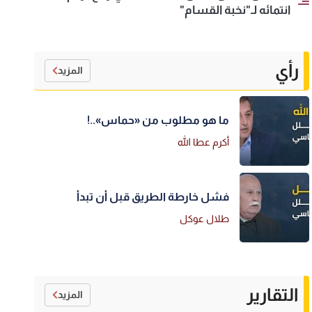
انتمائه لـ"نخبة القسام"
رأي
المزيد
ما هو مطلوب من «حماس»..!
أكرم عطا الله
فشل خارطة الطريق قبل أن تبدأ
طلال عوكل
التقارير
المزيد