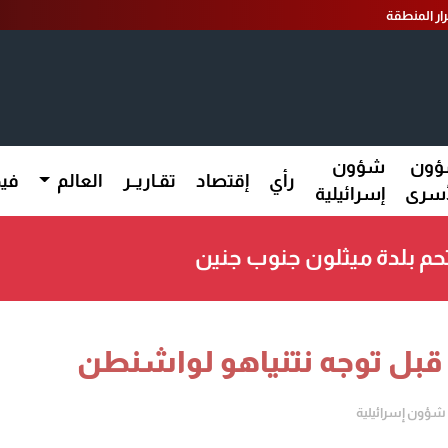
ار المنطقة
ون
شؤون
رأي
إقتصاد
تقـاريــر
العالم
فيد
أسرى
إسرائيلية
حم بلدة ميثلون جنوب جنين
قبل توجه نتنياهو لواشنطن
شؤون إسرائيلية