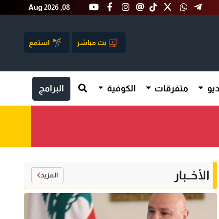
Aug 2026 ,08
بث مباشر
استمع
يو
متفرقات
الكوفية
البرامج
الأخــبار
المزيد