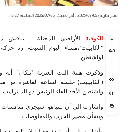
نشر بتاريخ: 2025/07/05
( آخر تحديث: 2025/07/05 الساعة: 13:27 )
الكوفية
الأراضي المحتلة - يناقش ما
+
"الكابينت"،مساء اليوم السبت، رد حركة
Aa
لواشنطن.
−
وذكرت هيئة البث العبرية "مكان" أنه 
(الكابينيت) جلسة الساعة العاشرة من مس
واشنطن الأحد للقاء الرئيس دونالد ترامب ف
🔊
واشارت إلى أن نتنياهو، سيجري مناقشات م
وبشأن مصير الحرب والمفاوضات.
وأشارت إلى أن عدة قضايا لا زالت قيد 