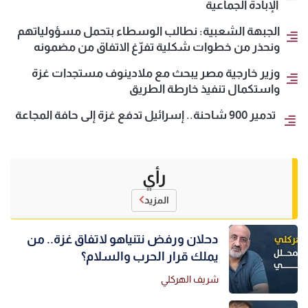
الإبادة الجماعية
الجبهة الشعبية: نطالب الوسطاء بتحمل مسؤولياتهم
ونحذر من خطوات شكلية تفرّغ الاتفاق من مضمونه
وزير خارجية مصر يبحث مع ملادينوف مستجدات غزة
واستكمال تنفيذ خارطة الطريق
تدمير 900 شاحنة.. إسرائيل تدفع غزة إلى حافة المجاعة
رأي
المزيد
دحلان ورفض نتنياهو لاتفاق غزة.. من
يملك قرار الحرب والسلام؟
شريف الهركلي