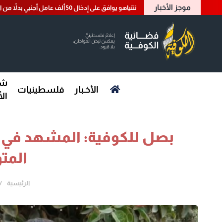
موجز الأخبار
نتنياهو يوافق على إدخال 50 ألف عامل أجنبي بدلاً من العمال الفلسطينيين
شؤ
الأخـبار
فلسطينيات
ال
بصل للكوفية: المشهد في قط
المت
الرئيسية