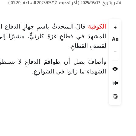
نشر بتاريخ: 2025/05/17
( آخر تحديث: 2025/05/17 الساعة: 01:20 )
الكوفية
قالَ المتحدثُ باسمِ جهازِ الدفاع ا
+
المشهدَ في قطاعِ غزةَ كارثيٌّ، مشيرًا إلى
Aa
لقصفِ القطاعِ.
−
وأضافَ بصل أن طواقمَ الدفاعِ لا تستطيعُ 
الشهداءِ ما زالوا في الشوارعِ.
🔊