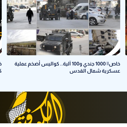
خاص|| 1000 جندي و100 آلية.. كواليس أضخم عملية
خ
عسكرية شمال القدس
كي