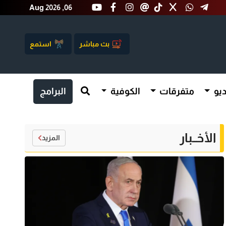
Aug 2026 ,06
بث مباشر
استمع
يو
متفرقات
الكوفية
البرامج
الأخــبار
المزيد