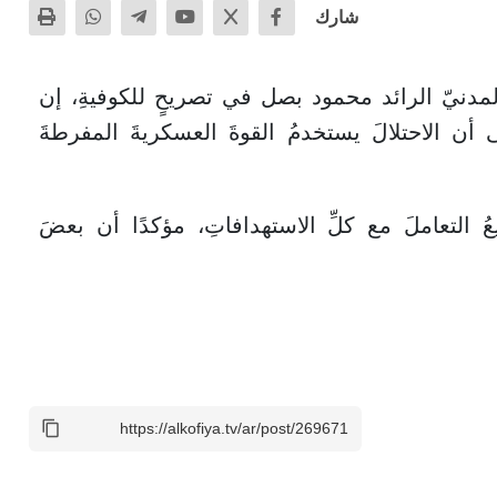
شارك
لمدنيّ الرائد محمود بصل في تصريحٍ للكوفيةِ، إن
 أن الاحتلالَ يستخدمُ القوةَ العسكريةَ المفرطةَ
التعاملَ مع كلِّ الاستهدافاتِ، مؤكدًا أن بعضَ