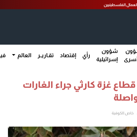
ون
شؤون
رأي
إقتصاد
تقـاريــر
العالم
فيد
أسرى
إسرائيلية
اع غزة كارثي جراء الغارات
واصلة
خاص الكوفية