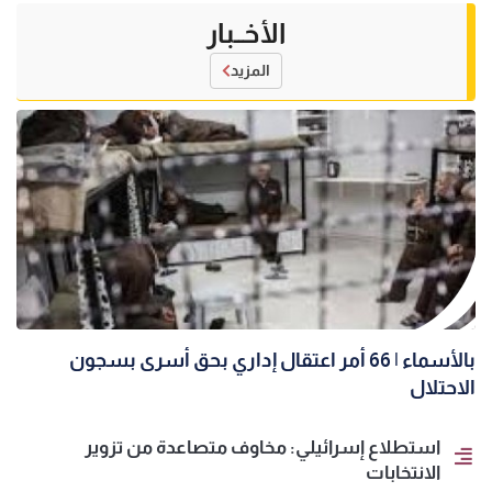
الأخــبار
المزيد
بالأسماء | 66 أمر اعتقال إداري بحق أسرى بسجون
الاحتلال
استطلاع إسرائيلي: مخاوف متصاعدة من تزوير
الانتخابات